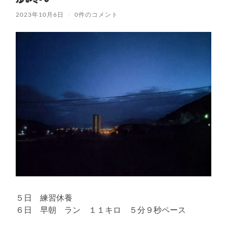
2023年10月6日
/
0件のコメント
５日 練習休養
６日 早朝 ラン １１キロ ５分９秒ペース