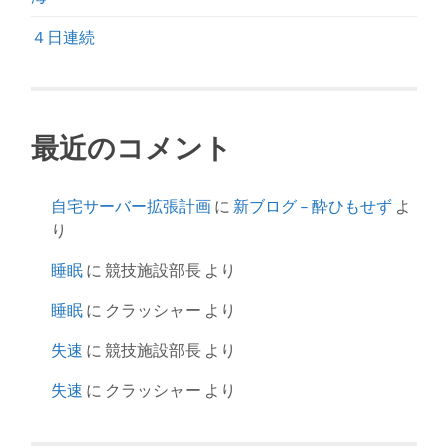
４日連続
最近のコメント
自宅サーバー拡張計画
に
新ブログ – 酔ひもせず
よ
り
睡眠
に
競技施設部長
より
睡眠
に
クラッシャー
より
失速
に
競技施設部長
より
失速
に
クラッシャー
より