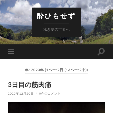
酔ひもせず
浅き夢の世界へ
検
モ
索
バ
フ
イ
ィ
ル
ー
年:
2023年
(1ページ目 (13ページ中))
メ
ル
ニ
ド
ュ
を
3日目の筋肉痛
ー
切
を
り
切
替
2023年12月20日
/
0件のコメント
り
え
替
る
え
る