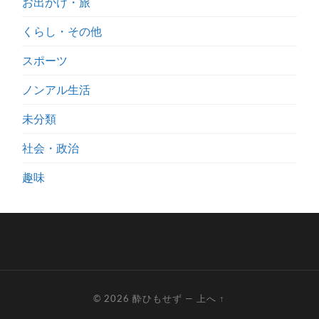
お出かけ・旅
くらし・その他
スポーツ
ノンアル生活
未分類
社会・政治
趣味
© 2026
酔ひもせず
—
上へ ↑