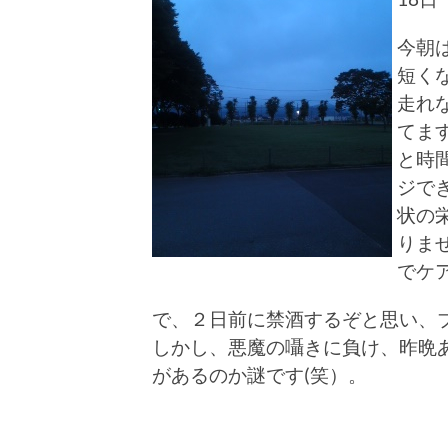
今朝
短く
走れ
てま
と時
ジで
状の
りま
でケ
で、２日前に禁酒するぞと思い、
しかし、悪魔の囁きに負け、昨晩
があるのか謎です(笑）。