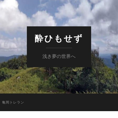
酔ひもせず
浅き夢の世界へ
亀岡トレラン