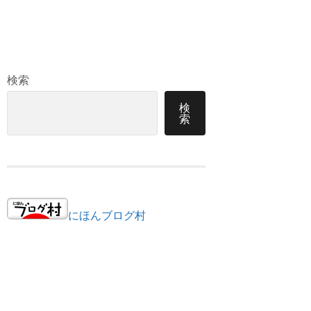
検索
検
索
にほんブログ村