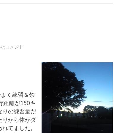
件のコメント
子よく練習＆禁
距離が150キ
なりの練習量だ
たりから体がダ
われてました。