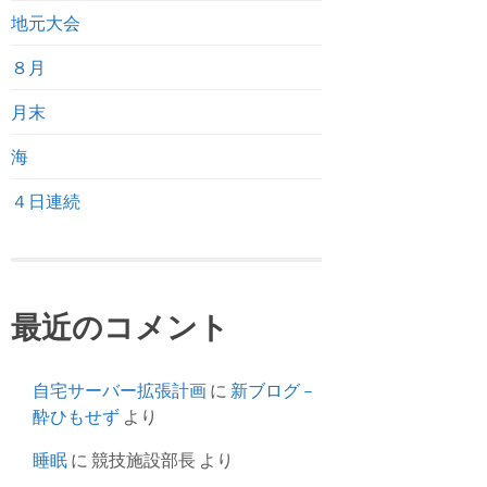
地元大会
８月
月末
海
４日連続
最近のコメント
自宅サーバー拡張計画
に
新ブログ –
酔ひもせず
より
睡眠
に
競技施設部長
より