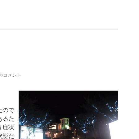
のコメント
たので
あるた
う症状
状態だ