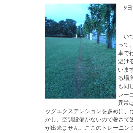
9日
夕方
いつ
って
車で
避け
いま
る場
も同
レー
異常
ッグエクステンションを多めに、
かし、空調設備がないので暑さで
が出来ません。ここのトレーニン