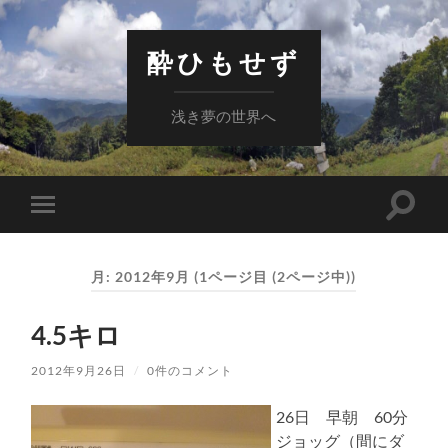
酔ひもせず
浅き夢の世界へ
検
モ
索
バ
フ
イ
ィ
ル
ー
月:
2012年9月
(1ページ目 (2ページ中))
メ
ル
ニ
ド
ュ
を
4.5キロ
ー
切
を
り
切
替
2012年9月26日
/
0件のコメント
り
え
替
る
え
26日 早朝 60分
る
ジョッグ（間にダ