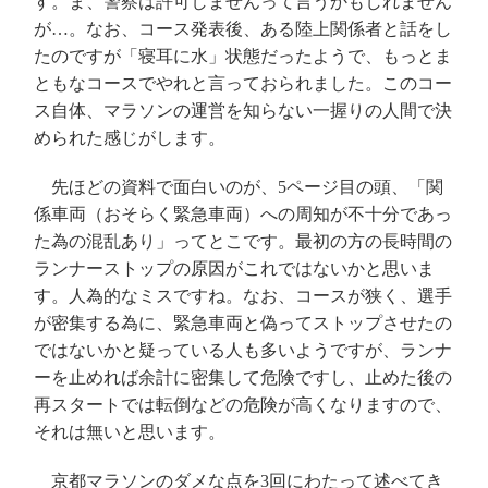
す。ま、警察は許可しませんって言うかもしれません
が…。なお、コース発表後、ある陸上関係者と話をし
たのですが「寝耳に水」状態だったようで、もっとま
ともなコースでやれと言っておられました。このコー
ス自体、マラソンの運営を知らない一握りの人間で決
められた感じがします。
先ほどの資料で面白いのが、
5ページ目の頭、「関
係車両（おそらく緊急車両）への周知が不十分であっ
た為の混乱あり」ってとこです。最初の方の長時間の
ランナーストップの原因がこれではないかと思いま
す。人為的なミスですね。なお、コースが狭く、選手
が密集する為に、緊急車両と偽ってストップさせたの
ではないかと疑っている人も多いようですが、ランナ
ーを止めれば余計に密集して危険ですし、止めた後の
再スタートでは転倒などの危険が高くなりますので、
それは無いと思います。
京都マラソンのダメな点を
3回にわたって述べてき