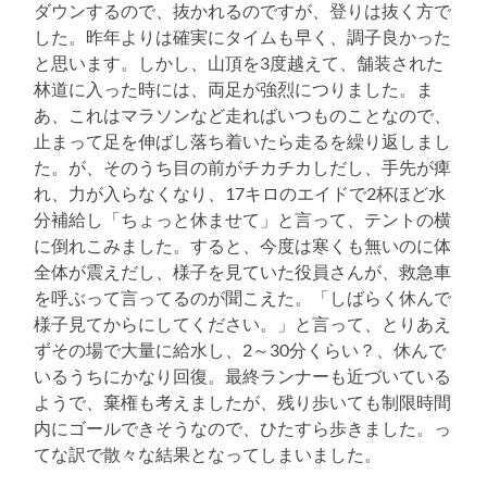
ダウンするので、抜かれるのですが、登りは抜く方で
した。昨年よりは確実にタイムも早く、調子良かった
と思います。しかし、山頂を3度越えて、舗装された
林道に入った時には、両足が強烈につりました。ま
あ、これはマラソンなど走ればいつものことなので、
止まって足を伸ばし落ち着いたら走るを繰り返しまし
た。が、そのうち目の前がチカチカしだし、手先が痺
れ、力が入らなくなり、17キロのエイドで2杯ほど水
分補給し「ちょっと休ませて」と言って、テントの横
に倒れこみました。すると、今度は寒くも無いのに体
全体が震えだし、様子を見ていた役員さんが、救急車
を呼ぶって言ってるのが聞こえた。「しばらく休んで
様子見てからにしてください。」と言って、とりあえ
ずその場で大量に給水し、2～30分くらい？、休んで
いるうちにかなり回復。最終ランナーも近づいている
ようで、棄権も考えましたが、残り歩いても制限時間
内にゴールできそうなので、ひたすら歩きました。っ
てな訳で散々な結果となってしまいました。