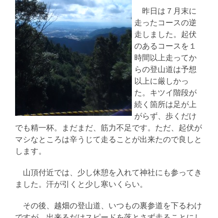
昨日は７月末に
走ったコースの逆
走しました。起伏
のあるコースを１
時間以上走ってか
らの登山道は予想
以上に厳しかっ
た。キツイ階段が
続く箇所は足が上
がらず、歩くだけ
でも精一杯。まだまだ、筋力不足です。ただ、起伏が
マシなところは辛うじて走ることが出来たので良しと
します。
山頂付近では、少し休憩を入れて神社にも参ってき
ました。汗が引くと少し寒いくらい。
その後、越畑の登山道、いつもの裏参道を下るわけ
ですが、出来るだけスピードを落とさず走ることにし