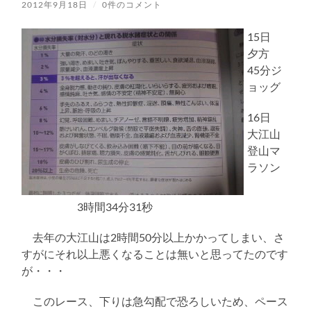
2012年9月18日
/
0件のコメント
15日
夕方
45分ジ
ョッグ
16日
大江山
登山マ
ラソン
3時間34分31秒
去年の大江山は2時間50分以上かかってしまい、さ
すがにそれ以上悪くなることは無いと思ってたのです
が・・・
このレース、下りは急勾配で恐ろしいため、ペース