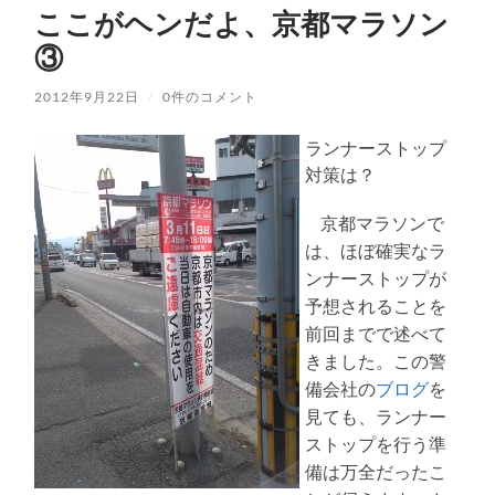
ここがヘンだよ、京都マラソン
③
2012年9月22日
/
0件のコメント
ランナーストップ
対策は？
京都マラソンで
は、ほぼ確実なラ
ンナーストップが
予想されることを
前回までで述べて
きました。この警
備会社の
ブログ
を
見ても、ランナー
ストップを行う準
備は万全だったこ