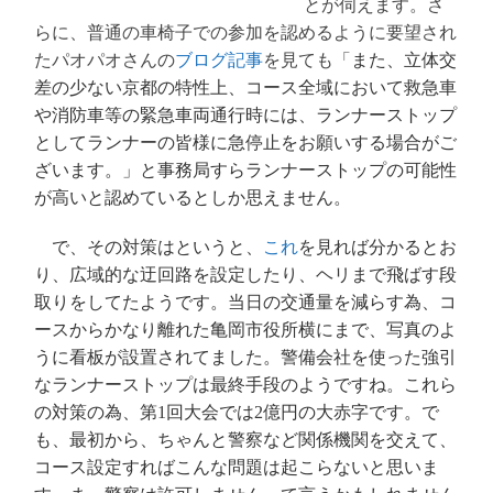
とが伺えます。さ
らに、普通の車椅子での参加を認めるように要望され
たパオパオさんの
ブログ記事
を見ても「
また、立体交
差の少ない京都の特性上、コース全域において救急車
や消防車等の緊急車両通行時には、ランナーストップ
としてランナーの皆様に急停止をお願いする場合がご
ざいます。」と事務局すらランナーストップの可能性
が高いと認めているとしか思えません。
で、その対策はというと、
これ
を見れば分かるとお
り、広域的な迂回路を設定したり、ヘリまで飛ばす段
取りをしてたようです。当日の交通量を減らす為、コ
ースからかなり離れた亀岡市役所横にまで、写真のよ
うに看板が設置されてました。警備会社を使った強引
なランナーストップは最終手段のようですね。これら
の対策の為、第
1回大会では2億円の大赤字です。で
も、最初から、ちゃんと警察など関係機関を交えて、
コース設定すればこんな問題は起こらないと思いま