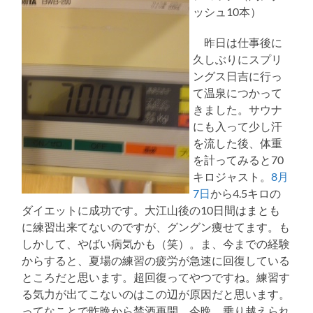
ッシュ10本）
昨日は仕事後に
久しぶりにスプリ
ングス日吉に行っ
て温泉につかって
きました。サウナ
にも入って少し汗
を流した後、体重
を計ってみると70
キロジャスト。
8月
7日
から4.5キロの
ダイエットに成功です。大江山後の10日間はまとも
に練習出来てないのですが、グングン痩せてます。も
しかして、やばい病気かも（笑）。ま、今までの経験
からすると、夏場の練習の疲労が急速に回復している
ところだと思います。超回復ってやつですね。練習す
る気力が出てこないのはこの辺が原因だと思います。
ってなことで昨晩から禁酒再開。今晩、乗り越えられ