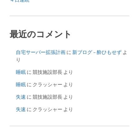
最近のコメント
自宅サーバー拡張計画
に
新ブログ – 酔ひもせず
よ
り
睡眠
に
競技施設部長
より
睡眠
に
クラッシャー
より
失速
に
競技施設部長
より
失速
に
クラッシャー
より