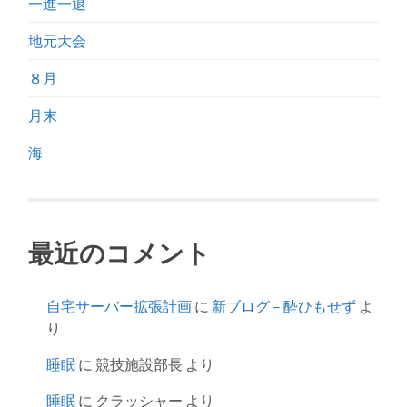
一進一退
地元大会
８月
月末
海
最近のコメント
自宅サーバー拡張計画
に
新ブログ – 酔ひもせず
よ
り
睡眠
に
競技施設部長
より
睡眠
に
クラッシャー
より