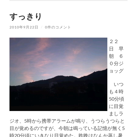
すっきり
2010年9月22日
/
0件のコメント
２２
日 早
朝 ６
０分ジ
ョッグ
いつ
も４時
50分頃
に目覚
ましラ
ジオ、5時から携帯アラームが鳴り、うつらうつらと
目が覚めるのですが、今朝は鳴っている記憶が無く5
時20分頃にいきなり目覚めた。昨晩はなんか蒸し暑