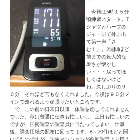
今朝は5時１５分
頃練習スタート。T
シャツとハーフの
ジャージで外に出
て第一声「さ
む！」。2週間ほど
前までの殺人的な
暑さが懐かし
い・・・戻ってほ
しくはないけど
ね。久しぶりの９
０分、それほど苦もなく走れました。今後は９０分メ
インで走れるよう頑張りたいところです。
で、この前の日曜日以降、体調を崩して走れません
でした。秋は普通に仕事も忙しいし、土日も忙しいの
ですが、国勢調査の調査員に当たってしまい、仕事
後、調査用紙の配布に回ってます。6～70件ほどと聞
いてたのですが、学生マンションが前回調査より増え