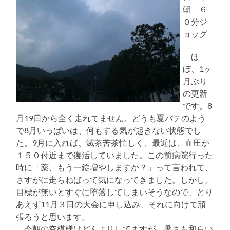
朝 ６
０分ジ
ョッグ
ほ
ぼ、1ヶ
月ぶり
の更新
です。8
月19日から全く走れてません。どうも夏バテのよう
で8月いっぱいは、何もする気が起きない状態でし
た。9月に入れば、滅茶苦茶忙しく、最近は、血圧が
１５０付近まで復活していました。この前病院行った
時に「薬、もう一錠増やしますか？」って言われて、
さすがに走らねばって気になってきました。しかし、
目標が無いとすぐに堕落してしまいそうなので、とり
あえず11月３日の大会に申し込み、それに向けて頑
張ろうと思います。
今朝の空模様はどんよりしてますが、暑さも和らい