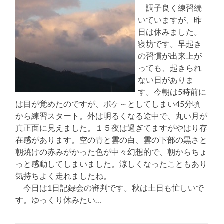
調子良く練習続
いていますが、昨
日は休みました。
寝坊です。早起き
の習慣が出来上が
っても、起きられ
ない日がありま
す。今朝は5時前に
は目が覚めたのですが、ボケ～としてしまい45分頃
から練習スタート。外は明るくなる途中で、丸い月が
真正面に見えました。１５夜は過ぎてますがやはり存
在感があります。空の青と雲の白、雲の下部の黒さと
朝焼けの赤みがかった色が中々幻想的で、朝からちょ
っと感動してしまいました。涼しくなったこともあり
気持ちよく走れましたね。
今日は1日記録会の審判です。秋は土日も忙しいで
す。ゆっくり休みたい…