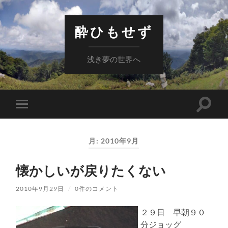
酔ひもせず
浅き夢の世界へ
検
モ
索
バ
フ
イ
ィ
ル
ー
月:
2010年9月
メ
ル
ニ
ド
ュ
を
懐かしいが戻りたくない
ー
切
を
り
切
替
2010年9月29日
/
0件のコメント
り
え
替
る
え
２９日 早朝９０
る
分ジョッグ