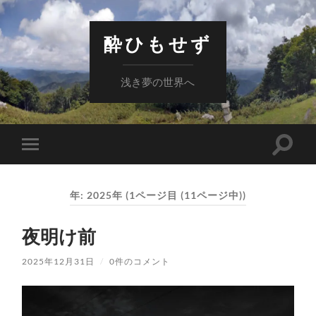
酔ひもせず
浅き夢の世界へ
検
モ
索
バ
フ
イ
ィ
ル
ー
年:
2025年
(1ページ目 (11ページ中))
メ
ル
ニ
ド
ュ
を
夜明け前
ー
切
を
り
切
替
2025年12月31日
/
0件のコメント
り
え
替
る
え
る