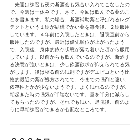
先週は練習も夜の断酒会も気合い入れてこなしたの
で、今週は一休みです。さて、今回は飲んでる薬のこ
とを書きます。私の場合、断酒補助薬と呼ばれるレグ
テクトという１錠が結構でかい薬を毎食後、２錠服用
しています。４年前に入院したときは、退院直前から
服用したのですが、最近は優先順位が上がったよう
で、入院後、身体的依存状態が落ち着いた頃から服用
しています。以前からも飲んでいるのですが、断酒す
る決意が強いときは、少し飲酒欲求が抑えられてる気
がします。後は寝る前の眠剤ですがデエビゴという比
較的最近の薬が処方されてて、今までの眠剤と違い、
依存性とかが少ないようです。よく眠れるのですが、
朝起きた時の眠気が半端ないです。量を半分に減らし
てもらったのですが、それでも眠い。退院後、前のよ
うに早朝練習ができるか心配なところです。