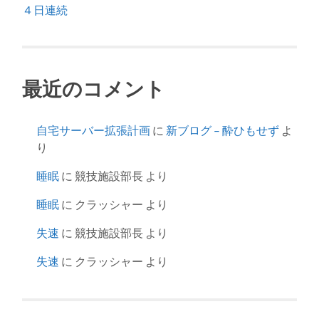
４日連続
最近のコメント
自宅サーバー拡張計画
に
新ブログ – 酔ひもせず
よ
り
睡眠
に
競技施設部長
より
睡眠
に
クラッシャー
より
失速
に
競技施設部長
より
失速
に
クラッシャー
より