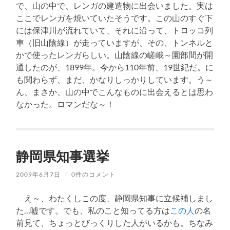
で、山の中で、レンガの建造物に出会いました。実は
ここでレンガを焼いていたそうです。この山のすぐ下
には保津川が流れていて、それに沿って、トロッコ列
車（旧山陰線）が走っていますが、その、トンネルと
かで使ったレンガらしい。山陰線の嵯峨～園部間が開
通したのが、1899年。今から110年前、19世紀だ。に
も関わらず、まだ、かなりしっかりしています。う～
ん、まさか、山の中でこんなものに出会えるとは思わ
なかった。ロマンだな～！
静岡県知事選挙
2009年6月7日
/
0件のコメント
え～、わたくしこの度、静岡県知事に立候補しまし
た…嘘です。でも、私のこと知ってる方は
この人
の名
前見て、ちょっとびっくりした人がいるかも。ちなみ