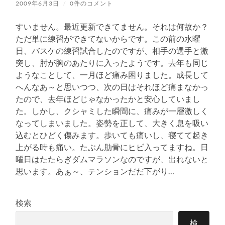
2009年6月3日
/
0件のコメント
すいません。最近更新できてません。それは何故か？
ただ単に練習ができてないからです。この前の水曜
日、バスケの練習試合したのですが、相手の選手と激
突し、肘が胸のあたりに入ったようです。去年も同じ
ようなことして、一月ほど痛み困りました。成長して
へんなあ～と思いつつ、次の日はそれほど痛まなかっ
たので、去年ほどじゃなかったかと安心していまし
た。しかし、クシャミした瞬間に、痛みが一層激しく
なってしまいました。姿勢を正して、大きく息を吸い
込むとひどく傷みます。歩いても痛いし、寝てて起き
上がる時も痛い。たぶん肋骨にヒビ入ってますね。日
曜日はたたらぎダムマラソンなのですが、出れないと
思います。あぁ～、テンションだだ下がり…
検索
検