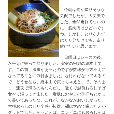
今朝は雨が降りそうな
気配でしたが、大丈夫で
した。全然走れてないの
に、筋肉痛はひどいです
ね。しかし、とりあえず
は６０分だけでも、走り
続けたいと思います。
日曜日はレースの後、
永平寺に寄って帰りました。実家の宗派の総本山で
す。この前、法事があったのですが数珠が行方不明に
なってることに気付きました。なければないで困るの
で、どうせなら、総本山で買っちゃえと。で、そのま
ま、速攻で帰るのもなんだし、近くで越前おろしそば
食べて帰ってきました。看板におやじの手打ちとかっ
て書いてあったな。これが、なかなかおいしかった。
大根おろしのピリ辛感が抜群。麺は太めで歯ごたえが
グッドでした。そういえば、コンビニにもおろしそば