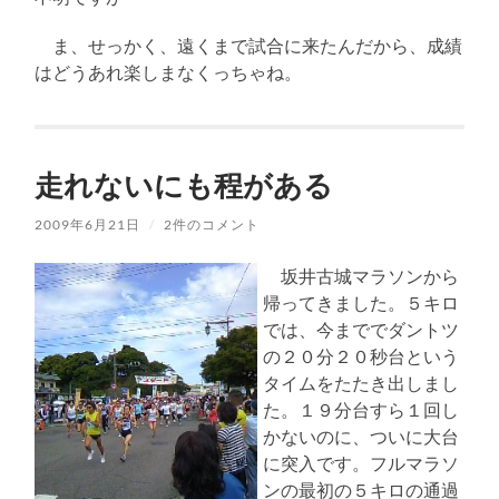
ま、せっかく、遠くまで試合に来たんだから、成績
はどうあれ楽しまなくっちゃね。
走れないにも程がある
2009年6月21日
/
2件のコメント
坂井古城マラソンから
帰ってきました。５キロ
では、今まででダントツ
の２０分２０秒台という
タイムをたたき出しまし
た。１９分台すら１回し
かないのに、ついに大台
に突入です。フルマラソ
ンの最初の５キロの通過