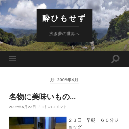
酔ひもせず
浅き夢の世界へ
検
モ
索
バ
フ
イ
ィ
ル
ー
月:
2009年6月
メ
ル
ニ
ド
ュ
を
名物に美味いもの…
ー
切
を
り
切
替
2009年6月23日
/
2件のコメント
り
え
替
る
え
２３日 早朝 ６０分ジ
る
ョッグ