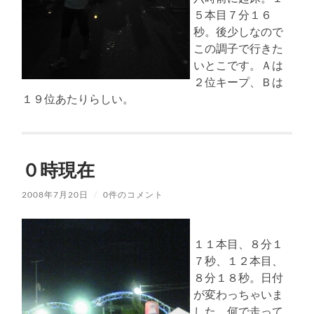
５本目７分１６
秒。後少しなので
この調子で行きた
いとこです。Ａは
２位キープ、Ｂは
１９位あたりらしい。
０時現在
2008年7月20日
/
0件のコメント
１１本目、８分１
７秒、１２本目、
８分１８秒。日付
が変わっちゃいま
した。何で走って