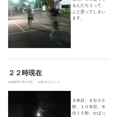
るんだろうって、
ふと思ってしまい
ます。
２２時現在
2008年7月19日
/
0件のコメント
９本目、８分０５
秒、１０本目、８
分１５秒。かばっ