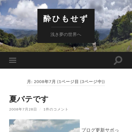
酔ひもせず
浅き夢の世界へ
検
モ
索
バ
フ
イ
ィ
ル
ー
月:
2008年7月
(1ページ目 (3ページ中))
メ
ル
ニ
ド
ュ
を
夏バテです
ー
切
を
り
切
替
2008年7月28日
/
1件のコメント
り
え
替
る
え
る
ブログ更新サボっ