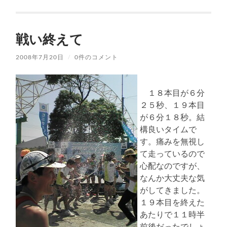
戦い終えて
2008年7月20日
/
0件のコメント
１８本目が６分
２５秒、１９本目
が６分１８秒。結
構良いタイムで
す。痛みを無視し
て走っているので
心配なのですが、
なんか大丈夫な気
がしてきました。
１９本目を終えた
あたりで１１時半
前後だったでしょ