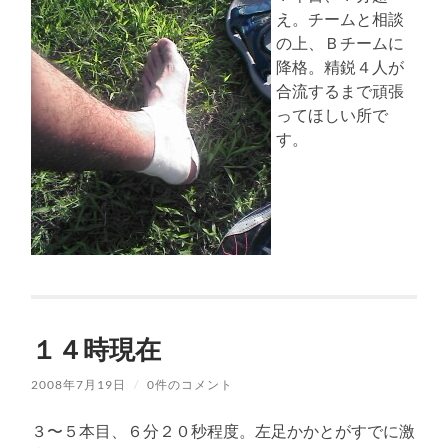
え。チームと相談
の上、Ｂチームに
降格。精鋭４人が
合流するまで頑張
ってほしい所で
す。
１４時現在
2008年7月19日
/
0件のコメント
３〜５本目、６分２０秒程度。左足かかとがすでに激