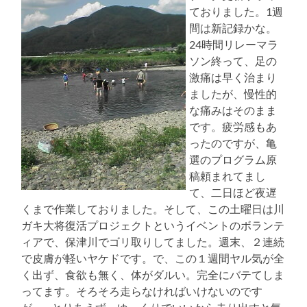
ておりました。1週
間は新記録かな。
24時間リレーマラ
ソン終って、足の
激痛は早く治まり
ましたが、慢性的
な痛みはそのまま
です。疲労感もあ
ったのですが、亀
選のプログラム原
稿頼まれてまし
て、二日ほど夜遅
くまで作業しておりました。そして、この土曜日は川
ガキ大将復活プロジェクトというイベントのボランテ
ィアで、保津川でゴリ取りしてました。週末、２連続
で皮膚が軽いヤケドです。で、この１週間ヤル気が全
く出ず、食欲も無く、体がダルい。完全にバテてしま
ってます。そろそろ走らなければいけないのです