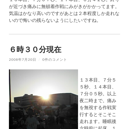
が近づき痛みに無頓着作戦にみがきがかかってます。
気温はかなり高いのですがあとは２本程度しか走れな
いので悔いの残らないようにしたいですね。
６時３０分現在
2008年7月20日
/
0件のコメント
１３本目、７分５
５秒、１４本目、
７分０５秒。以上
夜二時まで。痛み
を無視する作戦実
行するとそこそこ
走れます。睡眠後
六時前に起床。１