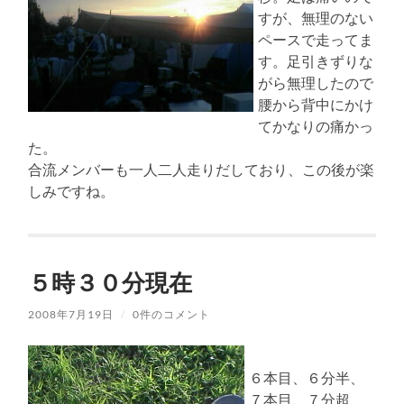
すが、無理のない
ペースで走ってま
す。足引きずりな
がら無理したので
腰から背中にかけ
てかなりの痛かっ
た。
合流メンバーも一人二人走りだしており、この後が楽
しみですね。
５時３０分現在
2008年7月19日
/
0件のコメント
６本目、６分半、
７本目、７分超