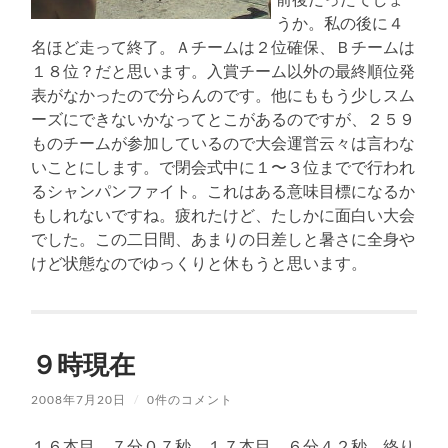
うか。私の後に４
名ほど走って終了。Ａチームは２位確保、Ｂチームは
１８位？だと思います。入賞チーム以外の最終順位発
表がなかったので分らんのです。他にももう少しスム
ーズにできないかなってとこがあるのですが、２５９
ものチームが参加しているので大会運営云々は言わな
いことにします。で閉会式中に１〜３位までで行われ
るシャンパンファイト。これはある意味目標になるか
もしれないですね。疲れたけど、たしかに面白い大会
でした。この二日間、あまりの日差しと暑さに全身や
けど状態なのでゆっくりと休もうと思います。
９時現在
2008年7月20日
/
0件のコメント
１６本目、７分０７秒、１７本目、６分４２秒。終り