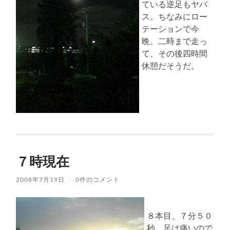
ている逆足もヤバ
ス。ちなみにロー
テーションで今
晩、二時まで走っ
て、その後四時間
休憩だそうだ。
７時現在
2008年7月19日
/
0件のコメント
８本目、７分５０
秒。足は痛いので