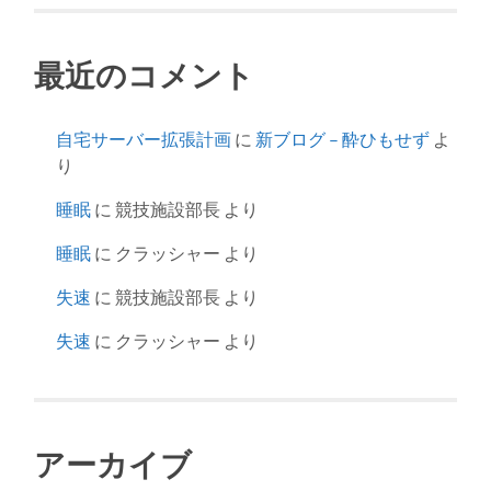
最近のコメント
自宅サーバー拡張計画
に
新ブログ – 酔ひもせず
よ
り
睡眠
に
競技施設部長
より
睡眠
に
クラッシャー
より
失速
に
競技施設部長
より
失速
に
クラッシャー
より
アーカイブ