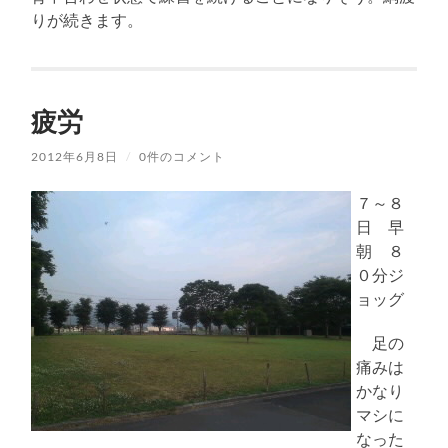
りが続きます。
疲労
2012年6月8日
/
0件のコメント
７～８
日 早
朝 ８
０分ジ
ョッグ
足の
痛みは
かなり
マシに
なった