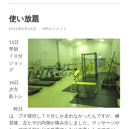
使い放題
2012年6月16日
/
0件のコメント
15日
早朝
７０分
ジョッ
グ
16日
夕方
筋トレ
昨日
は、プチ寝坊し７０分しか走れなかったんですが、練
習後、左ヒザの内側が痛み出しました。マッサージや