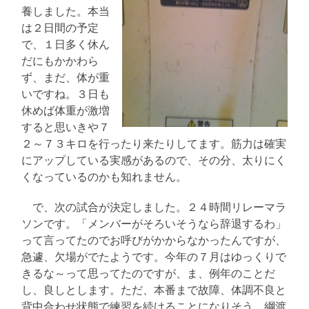
養しました。本当
は２日間の予定
で、１日多く休ん
だにもかかわら
ず、まだ、体が重
いですね。３日も
休めば体重が激増
すると思いきや７
２～７３キロを行ったり来たりしてます。筋力は確実
にアップしている実感があるので、その分、太りにく
くなっているのかも知れません。
で、次の試合が決定しました。２４時間リレーマラ
ソンです。「メンバーがそろいそうなら辞退するわ」
って言ってたのでお呼びがかからなかったんですが、
急遽、欠場がでたようです。今年の７月はゆっくりで
きるな～って思ってたのですが、ま、例年のことだ
し、良しとします。ただ、本番まで故障、体調不良と
背中合わせ状態で練習を続けることになりそう。綱渡