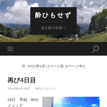
酔ひもせず
浅き夢の世界へ
検
モ
索
バ
フ
イ
ィ
ル
ー
月:
2012年6月
(1ページ目 (2ページ中))
メ
ル
ニ
ド
ュ
を
再び4日目
ー
切
を
り
切
替
2012年6月28日
/
0件のコメント
り
え
替
る
え
28日 早朝 80分
る
ジョッグ