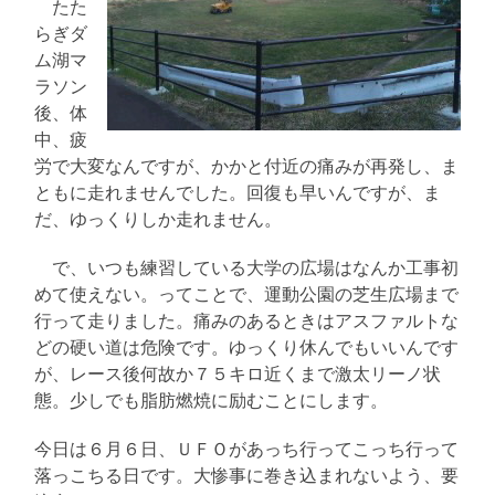
たた
らぎダ
ム湖マ
ラソン
後、体
中、疲
労で大変なんですが、かかと付近の痛みが再発し、ま
ともに走れませんでした。回復も早いんですが、ま
だ、ゆっくりしか走れません。
で、いつも練習している大学の広場はなんか工事初
めて使えない。ってことで、運動公園の芝生広場まで
行って走りました。痛みのあるときはアスファルトな
どの硬い道は危険です。ゆっくり休んでもいいんです
が、レース後何故か７５キロ近くまで激太リーノ状
態。少しでも脂肪燃焼に励むことにします。
今日は６月６日、ＵＦＯがあっち行ってこっち行って
落っこちる日です。大惨事に巻き込まれないよう、要