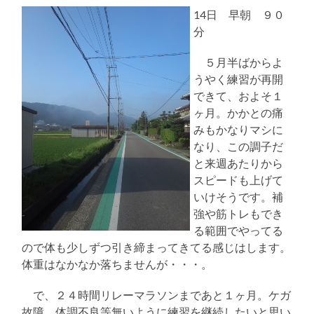
14日 早朝 ９０
分
５月半ばからよ
うやく練習が再開
できて、およそ１
ヶ月。かかとの痛
みもかなりマシに
なり、この調子だ
と来週あたりから
スピードも上げて
いけそうです。補
強や筋トレもでき
る範囲でやってる
ので体も少しずつ引き締まってきてる感じはします。
体重はなかなか落ちませんが・・・。
で、２４時間リレーマラソンまであと１ヶ月。ケガ
故障、体調不良等無いように練習を継続したいと思い