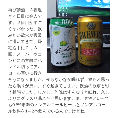
再び禁酒、３夜過
ぎ４日目に突入で
す。２日目がすご
くヤバかった。飲
みたい欲求が異常
に沸いてきて、帰
宅途中に２，３
回、スーパーやコ
ンビにの方向にハ
ンドル切ってアル
コール買いに行き
そうになりました。夜もなかなか眠れず、寝たと思っ
たら眠りが浅い。すぐ起きてしまい、飲酒の欲求と戦
う状態でした。しかし、昨晩はすんなりと眠れ、久し
ぶりにグッスリ眠れたと思います。ま、禁酒といって
も0.9%未満のノンアルコールビールとノンアルコー
ル飲料を1～2本飲んでいるんですけどね。