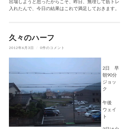
出場しようと思ったからこそ、昨日、無理して筋トレ
入れたんで、今日の結果はこれで満足しておきます。
久々のハーフ
2012年6月3日
/
0件のコメント
2日 早
朝90分
ジョッ
ク
午後
ウェイ
ト
2日は少