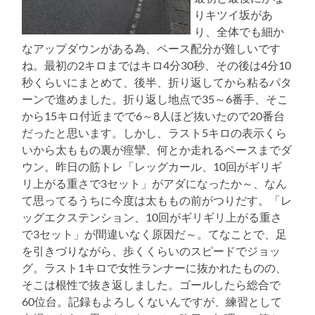
りキツイ坂があ
り、全体でも細か
なアップダウンがある為、ペース配分が難しいです
ね。最初の2キロまではキロ4分30秒、その後は4分10
秒くらいにまとめて、後半、折り返してから粘るパタ
ーンで進めました。折り返し地点で35～6番手、そこ
から15キロ付近までで6～8人ほど抜いたので20番台
だったと思います。しかし、ラスト5キロの表示くら
いから太ももの裏が痙攣、何とか走れるペースまでダ
ウン。昨日の筋トレ「レッグカール、10回がギリギ
リ上がる重さで3セット」がアダになったか～、なん
て思ってるうちに今度は太ももの前がつりだす。「レ
ッグエクステンション、10回がギリギリ上がる重さ
で3セット」が間違いなく原因だ～。てなことで、足
を引きづりながら、歩くくらいのスピードでジョッ
グ。ラスト1キロで女性ランナーに抜かれたものの、
そこは根性で抜き返しました。ゴールしたら総合で
60位台。記録もよろしくないんですが、練習として