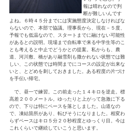
報は晴れなので判
断が難しいんです
よね。６時４５分までには実施態度決定しなければな
らないので、本部で協議。理事長から、現在－５度、
予報でも低温なので、スタートまでに融けない可能性
があるとの説明。現場まで自転車で来る中学生等のこ
とも考えると中止でどうかとの提案。私からも、農
道、河川敷、橋があり融雪剤も撒かれない状態では難
しい、この状態では時間までにコースの設定が出来な
いと、とどめを刺しておきました。ある程度の片づけ
を手伝い帰宅。
で、昼一で練習。この前走った１４キロを逆走。標
高差２００メートル。ゆったりと上がって急激に下る
ので、下りは特にペースを落としました。山道なの
で、凍結箇所があり、転びそうになりました。相変わ
らずペースはキロ５分２０秒程度とゆっくり目。今は
これくらいで継続していこうと思います。