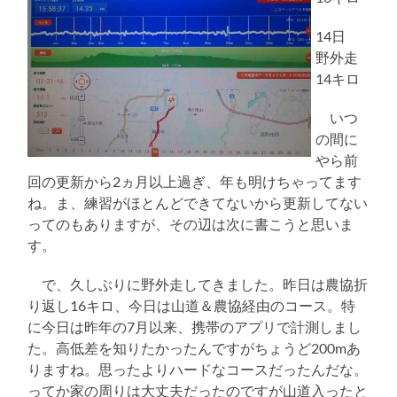
14日
野外走
14キロ
いつ
の間に
やら前
回の更新から2ヵ月以上過ぎ、年も明けちゃってます
ね。ま、練習がほとんどできてないから更新してない
ってのもありますが、その辺は次に書こうと思いま
す。
で、久しぶりに野外走してきました。昨日は農協折
り返し16キロ、今日は山道＆農協経由のコース。特
に今日は昨年の7月以来、携帯のアプリで計測しまし
た。高低差を知りたかったんですがちょうど200mあ
りますね。思ったよりハードなコースだったんだな。
ってか家の周りは大丈夫だったのですが山道入ったと