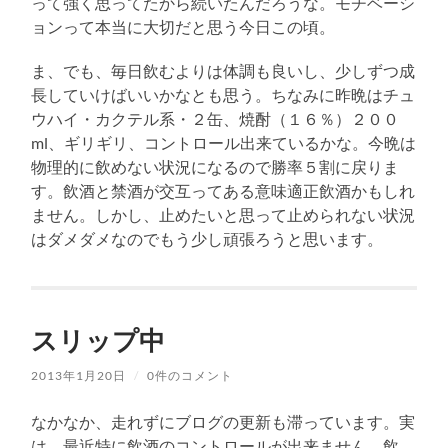
って強く思ってたから続いたんだろうな。モチベーシ
ョンって本当に大切だと思う今日この頃。
ま、でも、毎日飲むよりは体調も良いし、少しずつ成
長していけばいいかなとも思う。ちなみに昨晩はチュ
ウハイ・カクテル系・２缶、焼酎（１６％）２００
ml、ギリギリ、コントロール出来ているかな。今晩は
物理的に飲めない状況になるので勝率５割に戻りま
す。飲酒と禁酒が交互ってある意味適正飲酒かもしれ
ません。しかし、止めたいと思って止められない状況
はダメダメなのでもう少し頑張ろうと思います。
スリップ中
2013年1月20日
/
0件のコメント
なかなか、走れずにブログの更新も滞っています。実
は、最近特に飲酒のコントロールが出来ません。飲