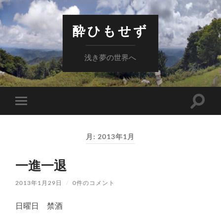
酔ひもせず
浅き夢の世界へ
検
モ
索
バ
フ
イ
ィ
ル
ー
月:
2013年1月
メ
ル
ニ
ド
ュ
を
一進一退
ー
切
を
り
切
替
2013年1月29日
/
0件のコメント
り
え
替
る
え
日曜日 禁酒
る