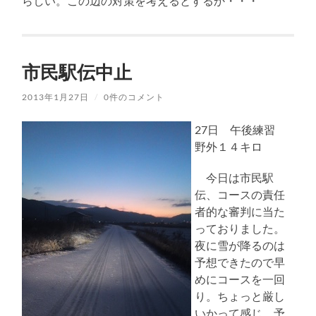
らしい。この辺の対策を考えるとするか・・・
市民駅伝中止
2013年1月27日
/
0件のコメント
27日 午後練習
野外１４キロ
今日は市民駅
伝、コースの責任
者的な審判に当た
っておりました。
夜に雪が降るのは
予想できたので早
めにコースを一回
り。ちょっと厳し
いかって感じ。予