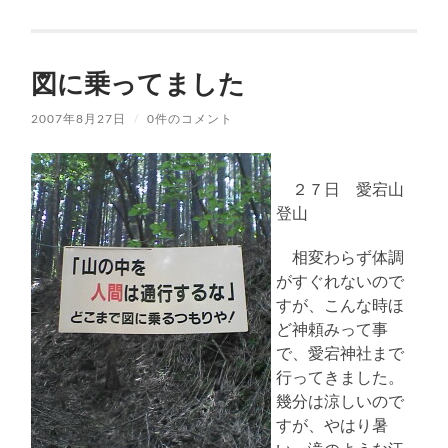
図に乗ってました
2007年8月27日
/
0件のコメント
２７日 愛宕山
登山
相変わらず体調
がすぐれないので
すが、こんな時ほ
ど神頼みって事
で、愛宕神社まで
行ってきました。
幾分は涼しいので
すが、やはり暑