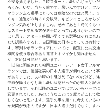
不安を覚えました。７時スタート。暑いんじゃないだ
ろうか。いや、当たり前です。暑いんですけど、フル
マラソン走る選手にとっては危険なのではと思う。３
０キロ通過が８時３０分以降。キビシイところからグ
ングン気温が上りますしね。せめてあと１時間くらい
はスタート早める方が選手にとってはありがたいので
はと思う。スタート時間が早くても選手はそれに合わ
せた調整をするし、自国開催の日本にとっては有利で
す。審判やボランティアについては、配置に公共交通
機関を使う場合等あり運営上キツイかも知れません
が、対応は可能だと思います。
以前に開催された福岡ユニバーシアード女子フルマ
ラソンでは、優勝確実の日本人選手が倒れるという事
がありました。あの時の中継は見てないのだけど、途
中雨が降りかなり蒸し暑い状態だったのが原因と記憶
しています。それ以降のユニバではフルからハーフに
変更されました。あのようなことは２度と起こして欲
しくないと思います。選手の事を第１に考えているの
か疑問が残るのですが、日本人選手だけでなく、すべ