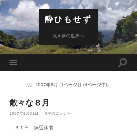
酔ひもせず
浅き夢の世界へ
検
モ
索
バ
フ
イ
ィ
ル
ー
月:
2007年8月
(1ページ目 (4ページ中))
メ
ル
ニ
ド
ュ
を
散々な８月
ー
切
を
り
切
替
2007年8月31日
/
0件のコメント
り
え
替
る
え
３１日 練習休養
る