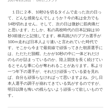
2007年8月26日
/
0件のコメント
１日に２本、10秒2を切るタイムで走った次の日っ
て、どんな感覚なんでしょうか？今の私は全力でも
14秒切れません。そして、次の日は微妙に筋肉痛だ
と思います。たしか、私の高校時代の日本記録は10
秒3前後だと記憶してます。棒高跳びのブプカ選手が
100ｍ走れば日本人より速いと言われていた時代で
す。そこから今まで最前線で頑張ってきた朝原選手に
は、ただただ脱帽。たかが10秒の中に一体どれだけ
のものが詰まっているのか、陸上競技を長く続けてい
るとそんな事に心が奪われることがあります。私より
一つ年下の選手が、それだけ頑張っている姿を見れ
ば、自分も頑張らなければって思いますよね。少し日
本人選手の調子が崩れてきている気がするのですが、
明日以降も悔いの残らないよう頑張って欲しいもので
す。