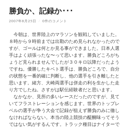
勝負か、記録か･･･
2007年8月25日
/
0件のコメント
今朝は、世界陸上のマラソンを観戦していました。
８時から９時前までは出勤のため見られなかったので
すが、ゴールは何とか見る事ができました。日本人選
手はよく頑張ったな〜って思います。勝負どころがち
ょうど見られませんでしたが３０キロ以降だったよう
ですね。優勝したキベト選手は、勝負どころで、自分
の状態を一番的確に判断し、他の選手を引き離したと
思います。緒方、大崎両選手は併走の利を生かした走
り方でしたね。さすがは駅伝経験者だと思います。
なかなか、見所の多いレースだったのですが、見て
いてフラストレーションを感じます。世界のトップレ
ベルの選手が争う大会で記録が狙えず勝負のみに徹し
なければならない。本当の陸上競技の醍醐味ってそう
ではない気がするんです。トラック種目はナイターで