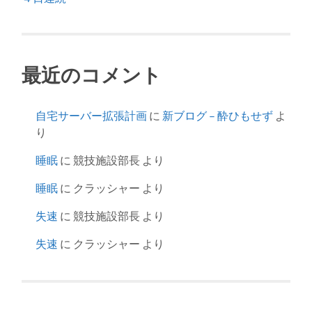
最近のコメント
自宅サーバー拡張計画
に
新ブログ – 酔ひもせず
よ
り
睡眠
に
競技施設部長
より
睡眠
に
クラッシャー
より
失速
に
競技施設部長
より
失速
に
クラッシャー
より