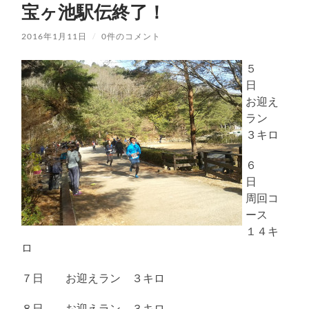
宝ヶ池駅伝終了！
2016年1月11日
/
0件のコメント
５
日
お迎え
ラン
３キロ
６
日
周回コ
ース
１４キ
ロ
７日 お迎えラン ３キロ
８日 お迎えラン ３キロ