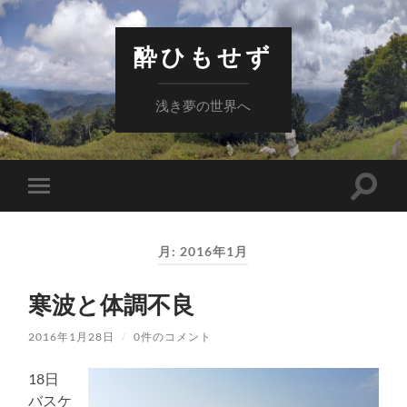
酔ひもせず
浅き夢の世界へ
検
モ
索
バ
フ
イ
ィ
ル
ー
月:
2016年1月
メ
ル
ニ
ド
ュ
を
寒波と体調不良
ー
切
を
り
切
替
2016年1月28日
/
0件のコメント
り
え
替
る
え
18日
る
バスケ