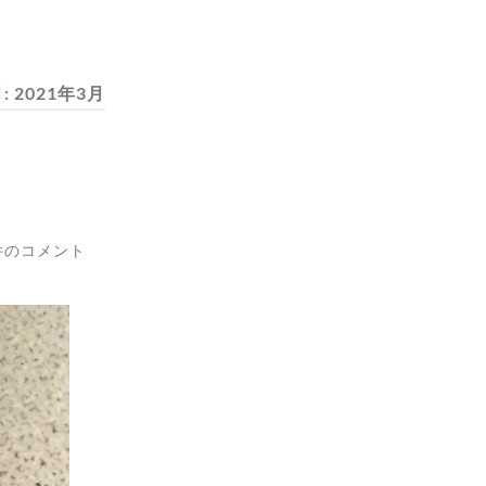
:
2021年3月
件のコメント