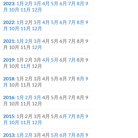
2023
:
1月
2月
3月
4月
5月
6月
7月
8月
9
月
10月
11月
12月
2022
:
1月
2月
3月
4月
5月
6月
7月
8月
9
月
10月
11月
12月
2021
:
1月
2月
3月
4月
5月
6月
7月
8月
9
月
10月
11月
12月
2019
:
1月
2月
3月
4月
5月
6月
7月
8月
9
月
10月
11月
12月
2018
:
1月
2月
3月
4月
5月
6月
7月
8月
9
月
10月
11月
12月
2016
:
1月
2月
3月
4月
5月
6月
7月
8月
9
月
10月
11月
12月
2015
:
1月
2月
3月
4月
5月
6月
7月
8月
9
月
10月
11月
12月
2013
:
1月
2月
3月
4月
5月
6月
7月
8月
9