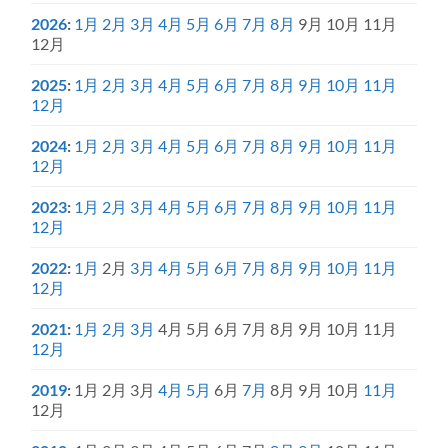
2026
:
1月
2月
3月
4月
5月
6月
7月
8月
9月
10月
11月
12月
2025
:
1月
2月
3月
4月
5月
6月
7月
8月
9月
10月
11月
12月
2024
:
1月
2月
3月
4月
5月
6月
7月
8月
9月
10月
11月
12月
2023
:
1月
2月
3月
4月
5月
6月
7月
8月
9月
10月
11月
12月
2022
:
1月
2月
3月
4月
5月
6月
7月
8月
9月
10月
11月
12月
2021
:
1月
2月
3月
4月
5月
6月
7月
8月
9月
10月
11月
12月
2019
:
1月
2月
3月
4月
5月
6月
7月
8月
9月
10月
11月
12月