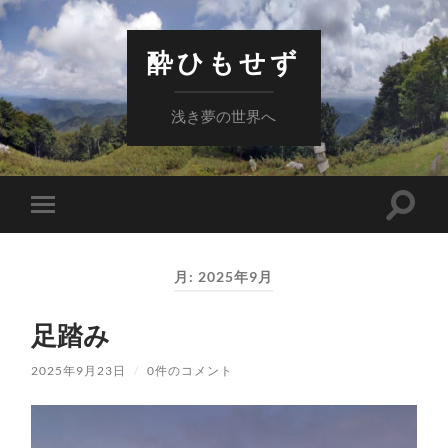
酔ひもせず
浅き夢の世界へ
検
モ
索
バ
フ
イ
ィ
ル
ー
月:
2025年9月
メ
ル
ニ
ド
ュ
を
足踏み
ー
切
を
り
切
替
2025年9月23日
/
0件のコメント
り
え
替
る
え
る