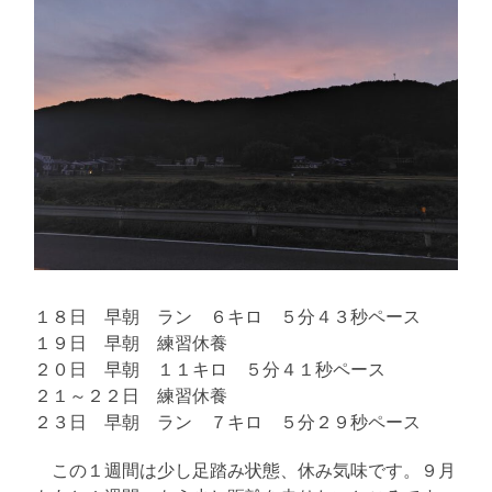
１８日 早朝 ラン ６キロ ５分４３秒ペース
１９日 早朝 練習休養
２０日 早朝 １１キロ ５分４１秒ペース
２１～２２日 練習休養
２３日 早朝 ラン ７キロ ５分２９秒ペース
この１週間は少し足踏み状態、休み気味です。９月