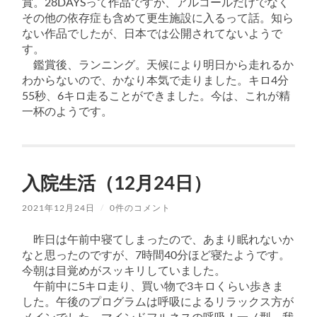
賞。28DAYSって作品ですが、アルコールだけでなく
その他の依存症も含めて更生施設に入るって話。知ら
ない作品でしたが、日本では公開されてないようで
す。
鑑賞後、ランニング。天候により明日から走れるか
わからないので、かなり本気で走りました。キロ4分
55秒、6キロ走ることができました。今は、これが精
一杯のようです。
入院生活（12月24日）
2021年12月24日
/
0件のコメント
昨日は午前中寝てしまったので、あまり眠れないか
なと思ったのですが、7時間40分ほど寝たようです。
今朝は目覚めがスッキリしていました。
午前中に5キロ走り、買い物で3キロくらい歩きま
した。午後のプログラムは呼吸によるリラックス方が
メインでした。マインドフルネスの呼吸！一ノ型、我