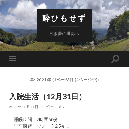
酔ひもせず
浅き夢の世界へ
検
モ
索
バ
フ
イ
ィ
ル
ー
年:
2021年
(1ページ目 (4ページ中))
メ
ル
ニ
ド
ュ
を
入院生活（12月31日）
ー
切
を
り
切
替
2021年12月31日
/
0件のコメント
り
え
替
る
え
睡眠時間 7時間50分
る
午前練習 ウォーク2.5キロ