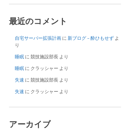
最近のコメント
自宅サーバー拡張計画
に
新ブログ – 酔ひもせず
よ
り
睡眠
に
競技施設部長
より
睡眠
に
クラッシャー
より
失速
に
競技施設部長
より
失速
に
クラッシャー
より
アーカイブ