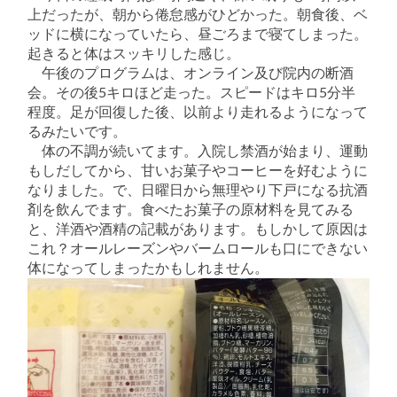
上だったが、朝から倦怠感がひどかった。朝食後、ベ
ッドに横になっていたら、昼ごろまで寝てしまった。
起きると体はスッキリした感じ。
午後のプログラムは、オンライン及び院内の断酒
会。その後5キロほど走った。スピードはキロ5分半
程度。足が回復した後、以前より走れるようになって
るみたいです。
体の不調が続いてます。入院し禁酒が始まり、運動
もしだしてから、甘いお菓子やコーヒーを好むように
なりました。で、日曜日から無理やり下戸になる抗酒
剤を飲んでます。食べたお菓子の原材料を見てみる
と、洋酒や酒精の記載があります。もしかして原因は
これ？オールレーズンやバームロールも口にできない
体になってしまったかもしれません。