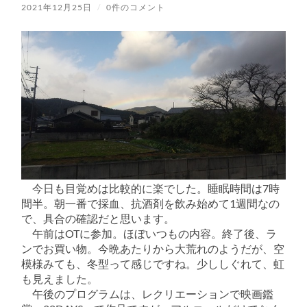
2021年12月25日
/
0件のコメント
今日も目覚めは比較的に楽でした。睡眠時間は7時
間半。朝一番で採血、抗酒剤を飲み始めて1週間なの
で、具合の確認だと思います。
午前はOTに参加。ほぼいつもの内容。終了後、ラ
ンでお買い物。今晩あたりから大荒れのようだが、空
模様みても、冬型って感じですね。少ししぐれて、虹
も見えました。
午後のプログラムは、レクリエーションで映画鑑