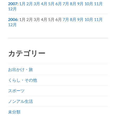
2007
:
1月
2月
3月
4月
5月
6月
7月
8月
9月
10月
11月
12月
2006
:
1月
2月
3月
4月
5月
6月
7月
8月
9月
10月
11月
12月
カテゴリー
お出かけ・旅
くらし・その他
スポーツ
ノンアル生活
未分類