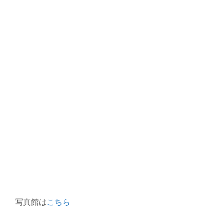
写真館は
こちら