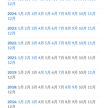
12月
2024
:
1月
2月
3月
4月
5月
6月
7月
8月
9月
10月
11月
12月
2023
:
1月
2月
3月
4月
5月
6月
7月
8月
9月
10月
11月
12月
2022
:
1月
2月
3月
4月
5月
6月
7月
8月
9月
10月
11月
12月
2021
:
1月
2月
3月
4月
5月
6月
7月
8月
9月
10月
11月
12月
2019
:
1月
2月
3月
4月
5月
6月
7月
8月
9月
10月
11月
12月
2018
:
1月
2月
3月
4月
5月
6月
7月
8月
9月
10月
11月
12月
2016
:
1月
2月
3月
4月
5月
6月
7月
8月
9月
10月
11月
12月