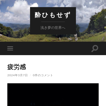
酔ひもせず
浅き夢の世界へ
検
モ
索
バ
フ
イ
ィ
ル
ー
疲労感
メ
ル
ニ
ド
ュ
2024年3月7日
/
0件のコメント
を
ー
切
を
り
切
替
り
え
替
る
え
る