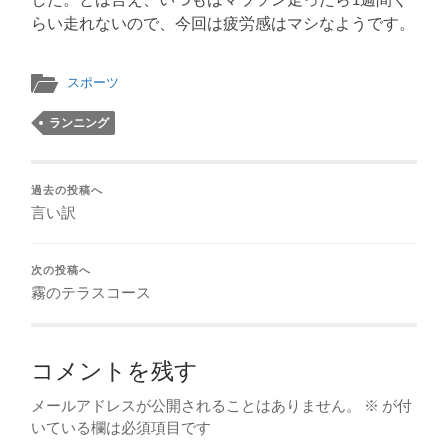
らい走れないので、今回は疲労感はマシなようです。
スポーツ
ランニング
過去の投稿へ
言い訳
次の投稿へ
霧のテラスコース
コメントを残す
メールアドレスが公開されることはありません。
※
が付
いている欄は必須項目です