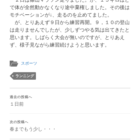
で体が全然動かなくなり途中棄権しました。その後は
モチベーションが↓、走るのを止めてました。
が、とりあえず９日から練習再開。９，１０の登山
は走りませんでしたが、少しずつやる気は出てきたと
思います。しばらく大会が無いのですが、とりあえ
ず、様子見ながら練習続けようと思います。
スポーツ
ランニング
過去の投稿へ
１日前
次の投稿へ
春までもう少し・・・