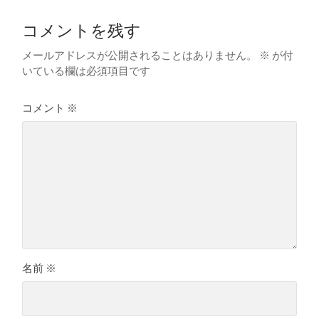
コメントを残す
メールアドレスが公開されることはありません。
※
が付
いている欄は必須項目です
コメント
※
名前
※