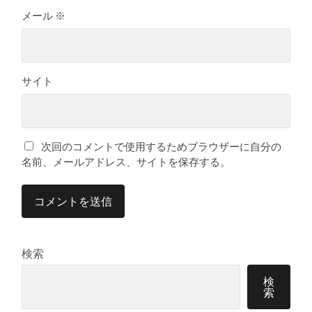
メール
※
サイト
次回のコメントで使用するためブラウザーに自分の
名前、メールアドレス、サイトを保存する。
検索
検
索