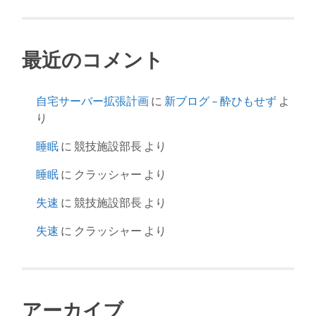
最近のコメント
自宅サーバー拡張計画
に
新ブログ – 酔ひもせず
よ
り
睡眠
に
競技施設部長
より
睡眠
に
クラッシャー
より
失速
に
競技施設部長
より
失速
に
クラッシャー
より
アーカイブ