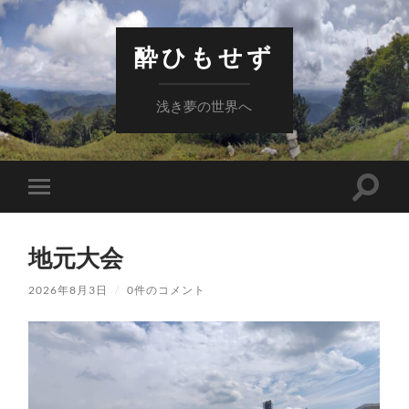
酔ひもせず
浅き夢の世界へ
検
モ
索
バ
フ
イ
ィ
ル
ー
地元大会
メ
ル
ニ
ド
ュ
2026年8月3日
/
0件のコメント
を
ー
切
を
り
切
替
り
え
替
る
え
る