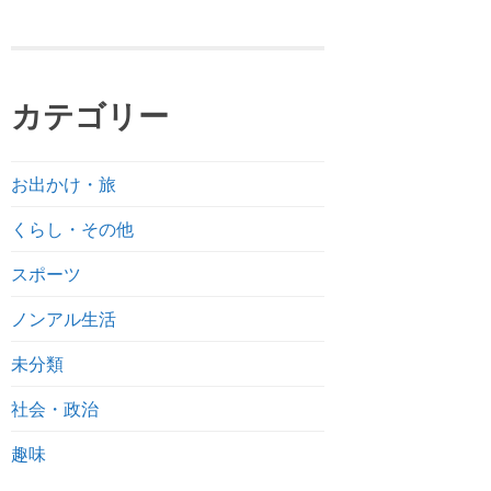
カテゴリー
お出かけ・旅
くらし・その他
スポーツ
ノンアル生活
未分類
社会・政治
趣味