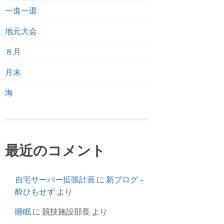
一進一退
地元大会
８月
月末
海
最近のコメント
自宅サーバー拡張計画
に
新ブログ –
酔ひもせず
より
睡眠
に
競技施設部長
より