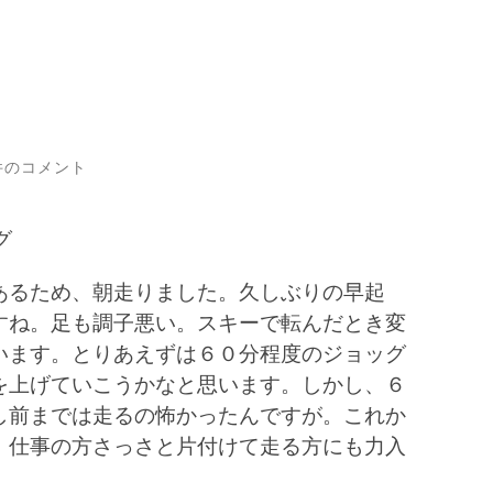
件のコメント
グ
るため、朝走りました。久しぶりの早起
すね。足も調子悪い。スキーで転んだとき変
います。とりあえずは６０分程度のジョッグ
を上げていこうかなと思います。しかし、６
し前までは走るの怖かったんですが。これか
、仕事の方さっさと片付けて走る方にも力入