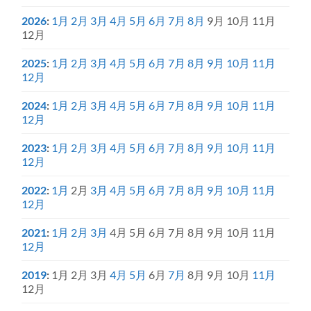
2026
:
1月
2月
3月
4月
5月
6月
7月
8月
9月
10月
11月
12月
2025
:
1月
2月
3月
4月
5月
6月
7月
8月
9月
10月
11月
12月
2024
:
1月
2月
3月
4月
5月
6月
7月
8月
9月
10月
11月
12月
2023
:
1月
2月
3月
4月
5月
6月
7月
8月
9月
10月
11月
12月
2022
:
1月
2月
3月
4月
5月
6月
7月
8月
9月
10月
11月
12月
2021
:
1月
2月
3月
4月
5月
6月
7月
8月
9月
10月
11月
12月
2019
:
1月
2月
3月
4月
5月
6月
7月
8月
9月
10月
11月
12月