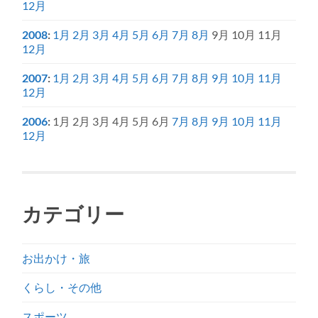
12月
2008
:
1月
2月
3月
4月
5月
6月
7月
8月
9月
10月
11月
12月
2007
:
1月
2月
3月
4月
5月
6月
7月
8月
9月
10月
11月
12月
2006
:
1月
2月
3月
4月
5月
6月
7月
8月
9月
10月
11月
12月
カテゴリー
お出かけ・旅
くらし・その他
スポーツ