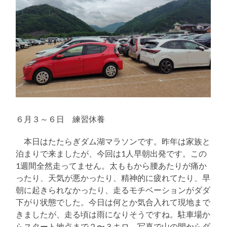
６月３～６日 練習休養
本日はたたらぎダム湖マラソンです。昨年は家族と
泊まりで来ましたが、今回は1人早朝出発です。この
1週間全然走ってません。太ももから腰あたりが痛か
ったり、天気が悪かったり、精神的に疲れてたり、早
朝に起きられなかったり、走るモチベーションがダダ
下がり状態でした。今日は何とか気合入れて現地まで
きましたが、走る頃は雨になりそうですね。駐車場か
らスタート地点まで２〜３キロ。写真で山の間からダ