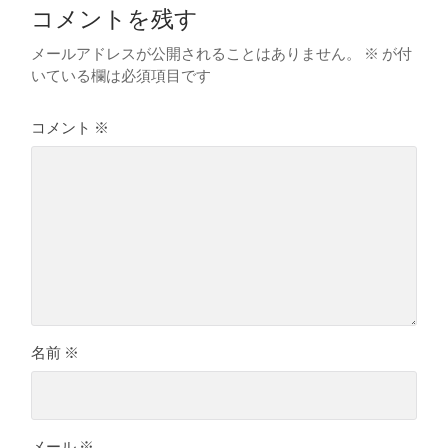
コメントを残す
メールアドレスが公開されることはありません。
※
が付
いている欄は必須項目です
コメント
※
名前
※
メール
※