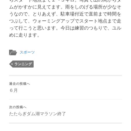
ムがかすかに見えてます。雨をしのげる場所が少なそ
うなので、とりあえず、駐車場付近で直前まで時間を
つぶして、ウォーミングアップでスタート地点まで走
って行こうと思います。今日は練習のつもりで、ユル
めに走ります。
スポーツ
ランニング
過去の投稿へ
６月
次の投稿へ
たたらぎダム湖マラソン終了