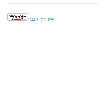
にほんブログ村