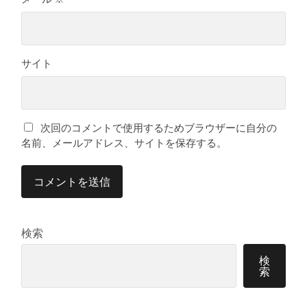
サイト
次回のコメントで使用するためブラウザーに自分の
名前、メールアドレス、サイトを保存する。
検索
検
索