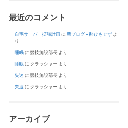
最近のコメント
自宅サーバー拡張計画
に
新ブログ – 酔ひもせず
よ
り
睡眠
に
競技施設部長
より
睡眠
に
クラッシャー
より
失速
に
競技施設部長
より
失速
に
クラッシャー
より
アーカイブ