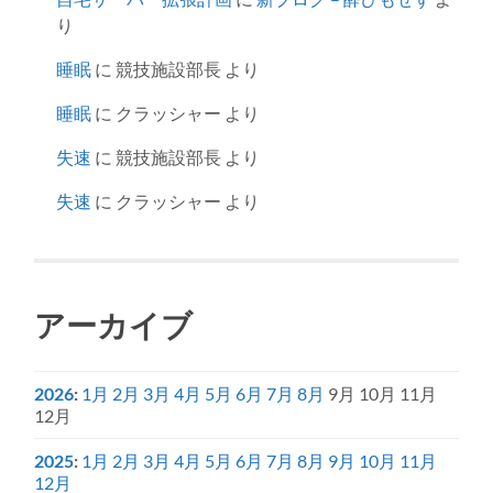
り
睡眠
に
競技施設部長
より
睡眠
に
クラッシャー
より
失速
に
競技施設部長
より
失速
に
クラッシャー
より
アーカイブ
2026
:
1月
2月
3月
4月
5月
6月
7月
8月
9月
10月
11月
12月
2025
:
1月
2月
3月
4月
5月
6月
7月
8月
9月
10月
11月
12月