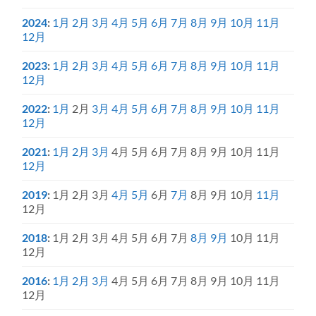
2024
:
1月
2月
3月
4月
5月
6月
7月
8月
9月
10月
11月
12月
2023
:
1月
2月
3月
4月
5月
6月
7月
8月
9月
10月
11月
12月
2022
:
1月
2月
3月
4月
5月
6月
7月
8月
9月
10月
11月
12月
2021
:
1月
2月
3月
4月
5月
6月
7月
8月
9月
10月
11月
12月
2019
:
1月
2月
3月
4月
5月
6月
7月
8月
9月
10月
11月
12月
2018
:
1月
2月
3月
4月
5月
6月
7月
8月
9月
10月
11月
12月
2016
:
1月
2月
3月
4月
5月
6月
7月
8月
9月
10月
11月
12月