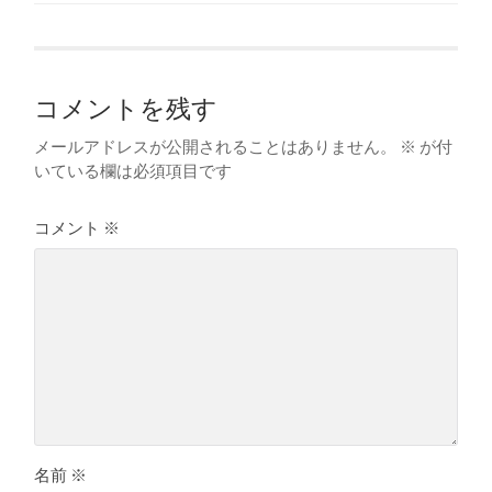
コメントを残す
メールアドレスが公開されることはありません。
※
が付
いている欄は必須項目です
コメント
※
名前
※