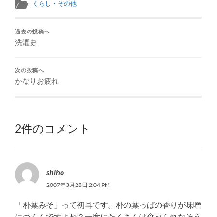
くらし・その他
過去の投稿へ
洗濯史
次の投稿へ
かなりお疲れ
2件のコメント
shiho
2007年3月28日 2:04 PM
「朴葉みそ」って初耳です。朴の葉っぱの香りが味噌
につくんですよね？一度にたくさんは食べられなそう