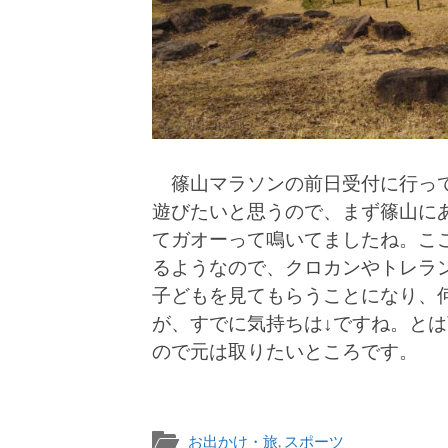
篠山マラソンの前日受付に行って
遊びたいと思うので、まず篠山に
てガオーって鳴いてましたね。こ
るようなので、クロカンやトレラ
子どもを見てもらうことになり、
が、すでに気持ちは↓ですね。と
ので元は取りたいところです。
お出かけ・旅
,
スポーツ