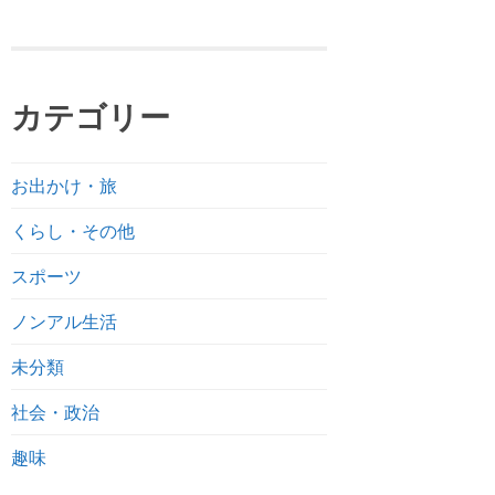
カテゴリー
お出かけ・旅
くらし・その他
スポーツ
ノンアル生活
未分類
社会・政治
趣味