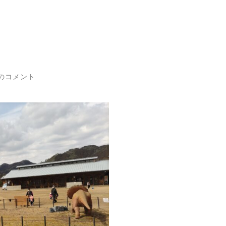
のコメント