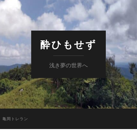
酔ひもせず
浅き夢の世界へ
亀岡トレラン