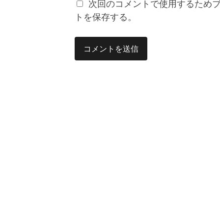
次回のコメントで使用するため
トを保存する。