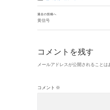
過去の投稿へ
黄信号
コメントを残す
メールアドレスが公開されることは
コメント
※